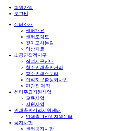
회원가입
로그인
센터소개
센터개요
센터조직도
찾아오시는길
영상자료
소공인집적지구
집적지구안내
청주인쇄출판거리
청주인쇄스토리
집적지구활성화사업
편람집 제작
센터주요지원사업
교육사업
지원사업
인쇄출판산업지원센터
인쇄출판산업지원센터
공지사항
센터공지사항